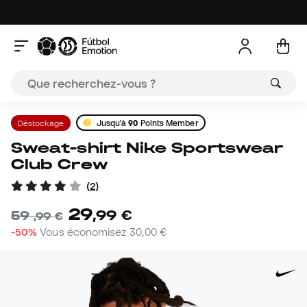
Déstockage
Jusqu'à
90
Points Member
Sweat-shirt Nike Sportswear
Club Crew
(
2
)
29
,
99
€
59
,
99
€
-50%
Vous économisez
30,00 €