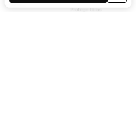
enfants
Protège-tibias
Gants pour enfant
Vêtements de gardien de
Chaussures pour enfants
but
Vètements pour enfants
Black Friday
Devenez
Member
dès maintenant
Cumulez des points et économisez sur vos
achats
Accès prioritaire à des produits exclusifs
Rejoignez plus d’un demi-million de membres.