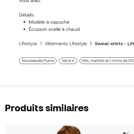
vous allez.
Détails:
Modèle à capuche
Écusson scellé à chaud
Lifestyle
Vêtements Lifestyle
Sweat-shirts - Lif
Nouveautés Puma
Serie A
Kits, maillots et t-shirts de l'
Produits similaires