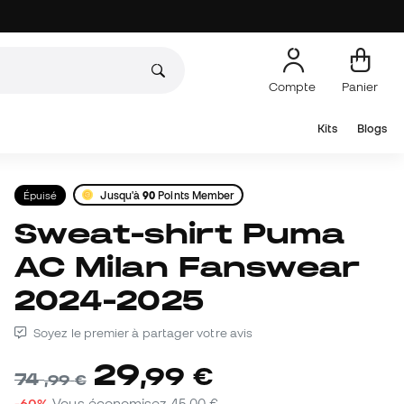
Compte
Panier
Kits
Blogs
Épuisé
Jusqu'à
90
Points Member
Sweat-shirt Puma
AC Milan Fanswear
2024-2025
Soyez le premier à partager votre avis
29
,
99
€
74
,
99
€
-60%
Vous économisez
45,00 €