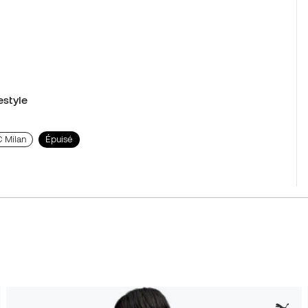
estyle
AC Milan
Épuisé