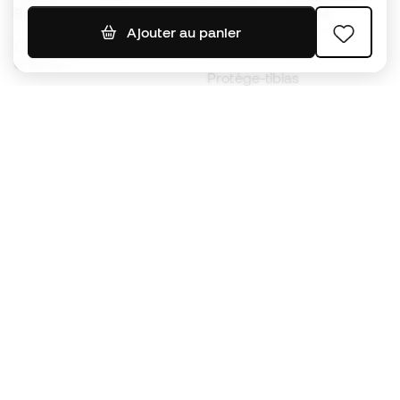
Ballons de foot
Maillots de football
Ajouter au panier
Chaussures de foot pour
Imperméables
enfants
Protège-tibias
Gants pour enfant
Vêtements de gardien de
Chaussures pour enfants
but
Vètements pour enfants
Black Friday
Devenez
Member
dès maintenant
Cumulez des points et économisez sur vos
achats
Accès prioritaire à des produits exclusifs