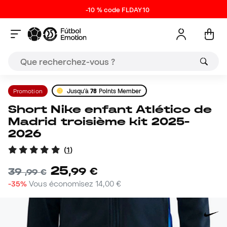
-10 % code FLDAY10
Promotion
Jusqu'à
78
Points Member
Short Nike enfant Atlético de
Madrid troisième kit 2025-
2026
(
1
)
25
,
99
€
39
,
99
€
-35%
Vous économisez
14,00 €