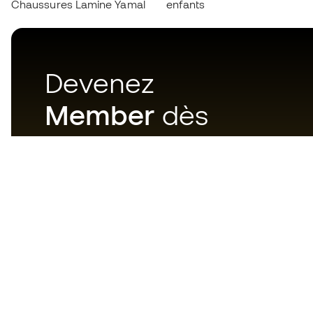
Chaussures Lamine Yamal
enfants
Devenez
Member
dès
maintenant
Téléchargez maintenant
l'application pour les
passionnés du matériel de foot
et profitez d'un achat plus