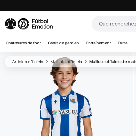
Chaussures de foot
Gants de gardien
Entraînement
Futsal
Articles officiels
Maillots officiels
Maillots officiels de ma