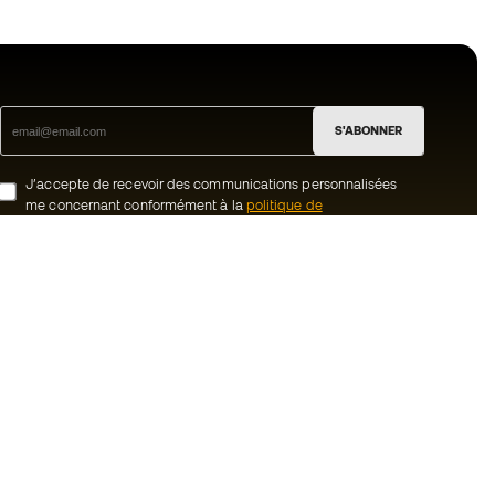
S'ABONNER
J’accepte de recevoir des communications personnalisées
me concernant conformément à la
politique de
confidentialité
de Sports Emotion.
ion
#BeTheBest
uté Member
Chez Sports Emotion, nous encourageons
une culture de vie sportive axée sur le
tre équipe
bien-être total de l’athlète, grâce à un
écosystème construit autour de la