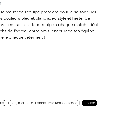
1
i le maillot de l'équipe première pour la saison 2024-
s couleurs bleu et blanc avec style et fierté. Ce
 veulent soutenir leur équipe à chaque match. Idéal
chs de football entre amis, encourage ton équipe
rrière chaque vêtement !
rts
Kits, maillots et t-shirts de la Real Sociedad
Épuisé