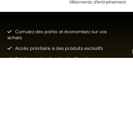
Vêtements d’entraînement
Cumulez des points et économisez sur vos
achats
Accès prioritaire à des produits exclusifs
Rejoignez plus d’un demi-million de
membres.
Besoin d'aide ?
Fútbol Emot
Service client
La communa
Échanges et retours
Rejoignez no