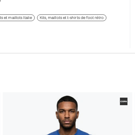
e
ts et maillots Italie
Kits, maillots et t-shirts de foot rétro