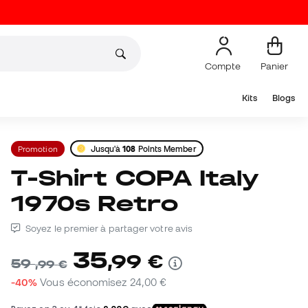
Compte
Panier
Kits
Blogs
Promotion
Jusqu'à
108
Points Member
T-Shirt COPA Italy
1970s Retro
Soyez le premier à partager votre avis
35
,
99
€
59
,
99
€
-40%
Vous économisez
24,00 €