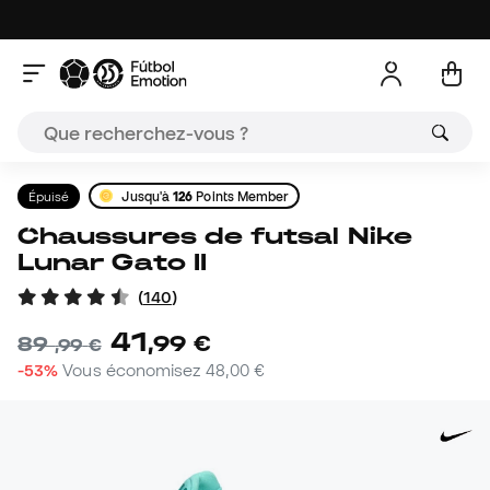
Épuisé
Jusqu'à
126
Points Member
Chaussures de futsal Nike
Lunar Gato II
(
140
)
41
,
99
€
89
,
99
€
-53%
Vous économisez
48,00 €