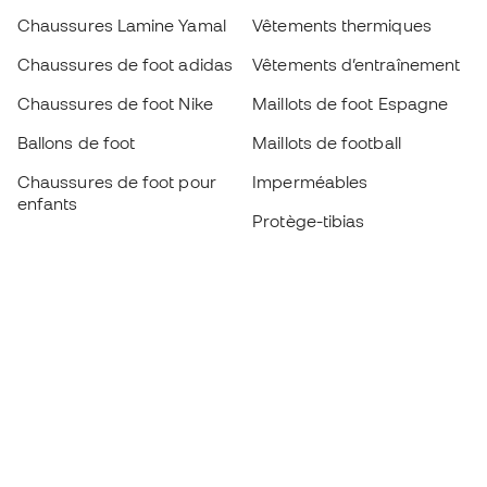
Chaussures Lamine Yamal
Vêtements thermiques
Chaussures de foot adidas
Vêtements d’entraînement
Chaussures de foot Nike
Maillots de foot Espagne
Ballons de foot
Maillots de football
Chaussures de foot pour
Imperméables
enfants
Protège-tibias
Gants pour enfant
Vêtements de gardien de
Chaussures pour enfants
but
Vètements pour enfants
Black Friday
Devenez
Member
dès maintenant