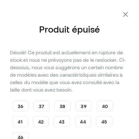
-10 % code FLDAY10
Produit épuisé
Désolé! Ce produit est actuellement en rupture de
Épuisé
Jusqu'à
162
Points Member
stock et nous ne prévoyons pas de le restocker. Ci-
Chaussure de football Puma
dessous, nous vous suggérons un certain nombre
Ultra 5 Pro FG/AG
de modèles avec des caractéristiques similaires à
celles du modèle que vous avez consulté avec la
(
4
)
taille dont vous avez besoin.
53
,
99
€
139
,
99
€
-61%
Vous économisez
86,00 €
36
37
38
39
40
41
42
43
44
45
46