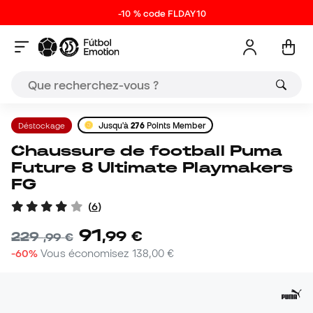
-10 % code FLDAY10
Déstockage
Jusqu'à
276
Points Member
Chaussure de football Puma
Future 8 Ultimate Playmakers
FG
(
6
)
91
,
99
€
229
,
99
€
-60%
Vous économisez
138,00 €