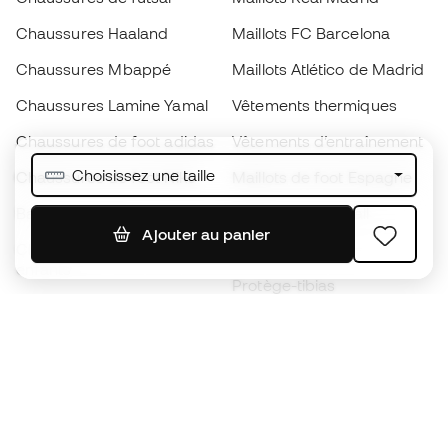
Chaussures Haaland
Maillots FC Barcelona
Chaussures Mbappé
Maillots Atlético de Madrid
Chaussures Lamine Yamal
Vêtements thermiques
Chaussures de foot adidas
Vêtements d’entraînement
Choisissez une taille
Chaussures de foot Nike
Maillots de foot Espagne
Ballons de foot
Maillots de football
Ajouter au panier
Chaussures de foot pour
Imperméables
enfants
Protège-tibias
Gants pour enfant
Vêtements de gardien de
Chaussures pour enfants
but
Vètements pour enfants
Black Friday