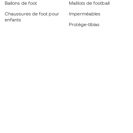
Ballons de foot
Maillots de football
Chaussures de foot pour
Imperméables
enfants
Protège-tibias
Gants pour enfant
Vêtements de gardien de
Chaussures pour enfants
but
Vètements pour enfants
Black Friday
Devenez
Member
dès maintenant
Cumulez des points et économisez sur vos
achats
Accès prioritaire à des produits exclusifs