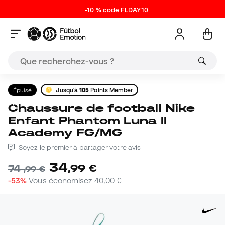
-10 % code FLDAY10
Épuisé
Jusqu'à
105
Points Member
Chaussure de football Nike
Enfant Phantom Luna II
Academy FG/MG
Soyez le premier à partager votre avis
34
,
99
€
74
,
99
€
-53%
Vous économisez
40,00 €