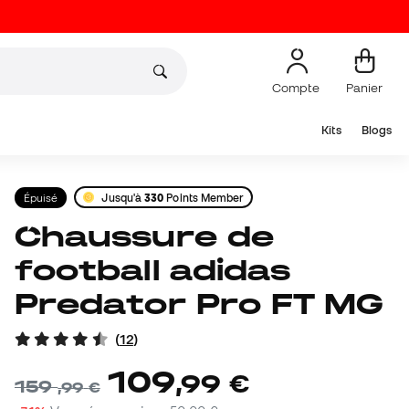
Compte
Panier
Kits
Blogs
Épuisé
Jusqu'à
330
Points Member
Chaussure de
football adidas
Predator Pro FT MG
(
12
)
109
,
99
€
159
,
99
€