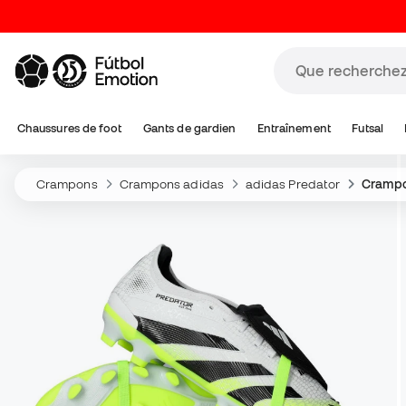
Chaussures de foot
Gants de gardien
Entraînement
Futsal
Crampons
Crampons adidas
adidas Predator
Crampo