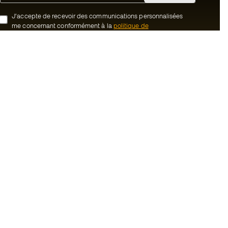
J’accepte de recevoir des communications personnalisées
me concernant conformément à la
politique de
confidentialité
de Sports Emotion.
ion
#BeTheBest
uté Member
Chez Sports Emotion, nous encourageons
une culture de vie sportive axée sur le
tre équipe
bien-être total de l’athlète, grâce à un
écosystème construit autour de la
énérales de vente
spécialisation de chacune des marques
qui composent le groupe.
cookies
Voir tous les magasins
onfidentialité
ales
Basketball Emotion