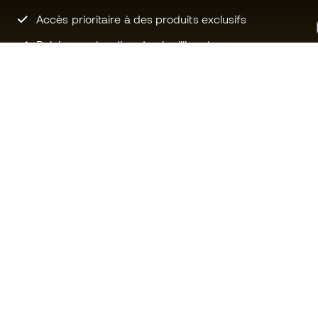
Accès prioritaire à des produits exclusifs
Rejoignez plus d’un demi-million de
membres.
Besoin d'aide ?
Fútbol Emot
Service client
La communa
Échanges et retours
Rejoignez no
Guide de l'équipement de football
Conditions g
Guide des tailles
Politique de 
Compliance
Politique de c
Sites Web internationaux de
Mentions Lég