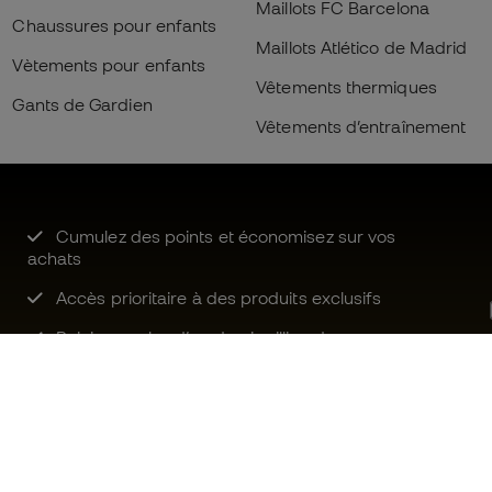
Maillots FC Barcelona
Chaussures pour enfants
Maillots Atlético de Madrid
Vètements pour enfants
Vêtements thermiques
Gants de Gardien
Vêtements d’entraînement
Cumulez des points et économisez sur vos
achats
Accès prioritaire à des produits exclusifs
Rejoignez plus d’un demi-million de
membres.