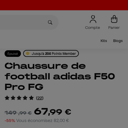
Compte
Panier
Kits
Blogs
Épuisé
Jusqu'à
204
Points Member
Chaussure de
football adidas F50
Pro FG
(
22
)
67
,
99
€
149
,
99
€
-55%
Vous économisez
82,00 €