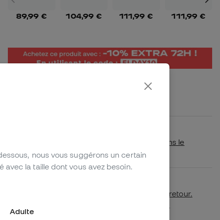
89,99 €
104,99 €
111,99 €
111,99 €
Envoi gratuit: France à partir de 70 €
5,99 € pour commandes inférieures
Disponibilité en magasin
Vérifiez si ce produit est disponible dans le
magasin le plus proche de chez vous.
-dessous, nous vous suggérons un certain
avec la taille dont vous avez besoin.
Premier échange de taille gratuit.
Plus de détails dans notre
politique de retour.
*Non applicable aux produits personnalisés.
Adulte