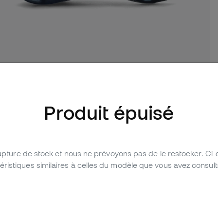
d'images (2)
Produit épuisé
Laissez un avis (22)
Tableau comparatif
rupture de stock et nous ne prévoyons pas de le restocker. Ci
stiques similaires à celles du modèle que vous avez consulté 