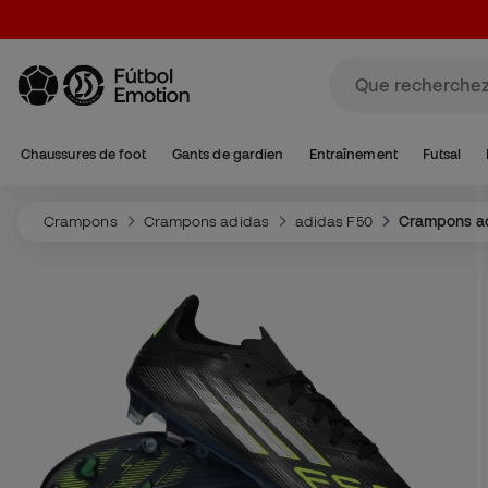
Chaussures de foot
Gants de gardien
Entraînement
Futsal
Crampons
Crampons adidas
adidas F50
Crampons ad