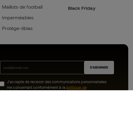
Maillots de football
Black Friday
Imperméables
Protège-tibias
S'ABONNER
J’accepte de recevoir des communications personnalisées
me concernant conformément à la
politique de
confidentialité
de Sports Emotion.