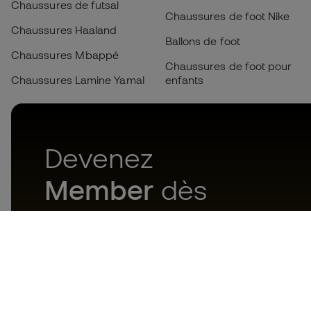
Chaussures de futsal
Chaussures de foot Nike
Chaussures Haaland
Ballons de foot
Chaussures Mbappé
Chaussures de foot pour
Chaussures Lamine Yamal
enfants
Devenez
Member
dès
maintenant