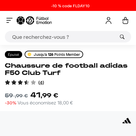
-10 % code FLDAY10
Épuisé
Jusqu'à
126
Points Member
Chaussure de football adidas
F50 Club Turf
(
4
)
41
,
99
€
59
,
99
€
-30%
Vous économisez
18,00 €