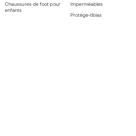
Chaussures de foot pour
Imperméables
enfants
Protège-tibias
Gants pour enfant
Vêtements de gardien de
Chaussures pour enfants
but
Vètements pour enfants
Black Friday
Devenez
Member
dès maintenant
Cumulez des points et économisez sur vos
achats
Accès prioritaire à des produits exclusifs
Rejoignez plus d’un demi-million de membres.