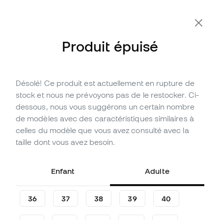
Produit épuisé
Désolé! Ce produit est actuellement en rupture de
Épuisé
Jusqu'à
99
Points Member
stock et nous ne prévoyons pas de le restocker. Ci-
Chaussure de football adidas
dessous, nous vous suggérons un certain nombre
F50 Club FG/MG
de modèles avec des caractéristiques similaires à
celles du modèle que vous avez consulté avec la
(
4
)
taille dont vous avez besoin.
32
,
99
€
59
,
99
€
-45%
Vous économisez
27,00 €
Enfant
Adulte
36
37
38
39
40