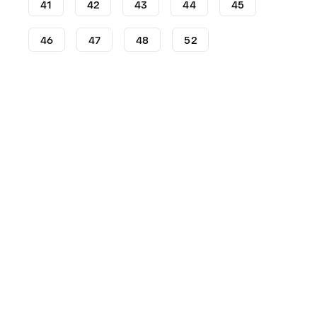
41
42
43
44
45
46
47
48
52
Crampons
Crampons adidas
adidas F50
Crampon