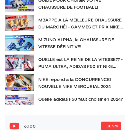
CHAUSSURE DE FOOTBALL!
MBAPPE A LA MEILLEURE CHAUSSURE
DU MARCHÉ! - GAMMES ET PRIX NIKE
MERCURIAL
MIZUNO ALPHA, la CHAUSSURE DE
VITESSE DÉFINITIVE!
QUELLE est LA REINE DE LA VITESSE?? -
PUMA ULTRA, ADIDAS F50 ET NIKE
MERCURIAL
NIKE répond à la CONCURRENCE!
NOUVELLE NIKE MERCURIAL 2024
Quelle adidas F50 faut choisir en 2024?
Toutes les GAMMES et PRIX!
La CHAUSSURE DE FOOTBALL qu’on SOUS-ESTIME!
New Balance Furon V7+
6.100
Suivre