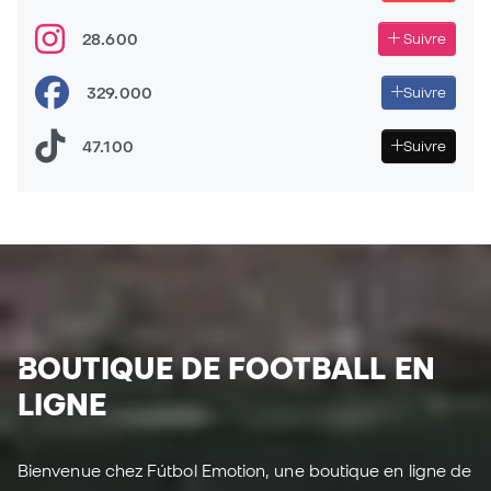
Sommes-nous face à la MEILLEURE CHAUSSURE DE
28.600
Suivre
VITESSE? - adidas F50 ADVANCEMENT PACK
329.000
Suivre
47.100
Suivre
BOUTIQUE DE FOOTBALL EN
LIGNE
Bienvenue chez Fútbol Emotion, une boutique en ligne de