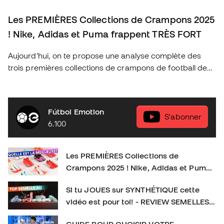
Les PREMIÈRES Collections de Crampons 2025
! Nike, Adidas et Puma frappent TRÈS FORT
Aujourd’hui, on te propose une analyse complète des
trois premières collections de crampons de football de
2025 des marques les plus emblématiques : Nike, Adidas
et Puma. Découvre les nouveautés de cette année, les
technologies qui révolutionnent le jeu et quels sont les
Fútbol Emotion
crampons idéaux pour chaque type de joueur. As-tu déjà
S'abonner
6.100
ton modèle préféré ? Donne-nous ton avis en
commentaire et n’oublie pas de t’abonner pour plus de
contenu exclusif sur le football et l’équipement sportif !
Les PREMIÈRES Collections de
👉 Abonne-toi et active la cloche pour plus de contenu
Crampons 2025 ! Nike, Adidas et Puma
foot. SOCIAL : IG :
frappent TRÈS FORT
https://www.instagram.com/futbolemotionfr/ TIKTOK :
Si tu JOUES sur SYNTHÉTIQUE cette
https://www.tiktok.com/@futbolemotionfr Crampons de
vidéo est pour toi! - REVIEW SEMELLES
football : #CramponsDeFootball #Football
AG
GUIDE POUR CHOISIR VOTRE