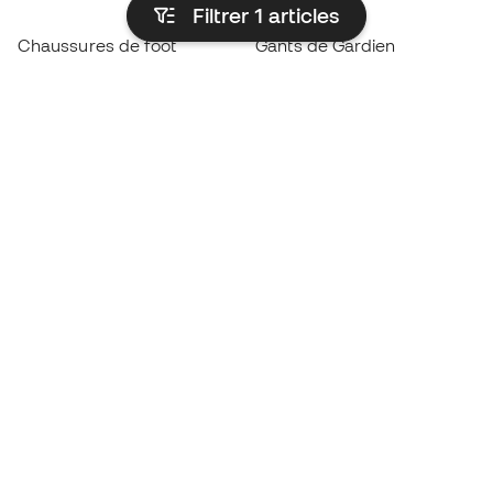
Filtrer 1
articles
Chaussures de foot
Gants de Gardien
Chaussures de futsal
Maillots Real Madrid
Chaussures Haaland
Maillots FC Barcelona
Chaussures Mbappé
Maillots Atlético de Madrid
Chaussures Lamine Yamal
Vêtements thermiques
Chaussures de foot adidas
Vêtements d’entraînement
Chaussures de foot Nike
Maillots de foot Espagne
Ballons de foot
Maillots de football
Chaussures de foot pour
Imperméables
enfants
Protège-tibias
Gants pour enfant
Vêtements de gardien de
Chaussures pour enfants
but