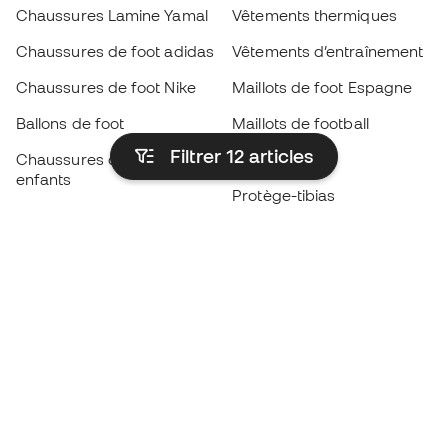
Chaussures Lamine Yamal
Vêtements thermiques
Chaussures de foot adidas
Vêtements d’entraînement
Chaussures de foot Nike
Maillots de foot Espagne
Ballons de foot
Maillots de football
Filtrer 12
articles
Chaussures de foot pour
Imperméables
enfants
Protège-tibias
Gants pour enfant
Vêtements de gardien de
Chaussures pour enfants
but
Vètements pour enfants
Black Friday
Devenez
Member
dès maintenant