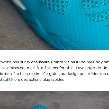
’avons pas sur la
chaussure Umbro Vision II Pro
haut de gamm
 volumineuse, mais à la fois confortable. L’avantage de Umbr
forte
a été bien dissimulée grâce au design qui prédomine 
abilité lors des actions plus rapides,