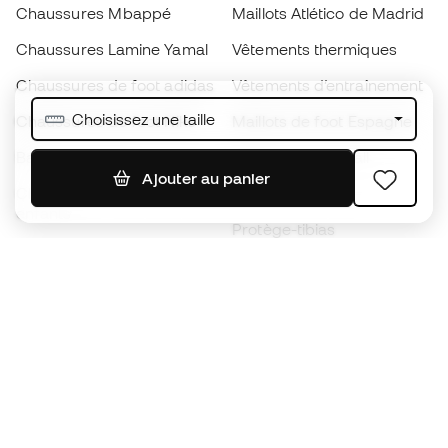
Chaussures Mbappé
Maillots Atlético de Madrid
Chaussures Lamine Yamal
Vêtements thermiques
Chaussures de foot adidas
Vêtements d’entraînement
Choisissez une taille
Chaussures de foot Nike
Maillots de foot Espagne
Ballons de foot
Maillots de football
Ajouter au panier
Chaussures de foot pour
Imperméables
enfants
Protège-tibias
Gants pour enfant
Vêtements de gardien de
Chaussures pour enfants
but
Vètements pour enfants
Black Friday
Devenez