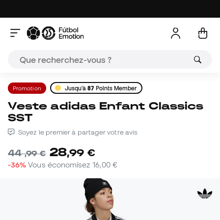
Promotion
Jusqu'à
87
Points Member
Veste adidas Enfant Classics
SST
Soyez le premier à partager votre avis
28
,
99
€
44
,
99
€
-36%
Vous économisez
16,00 €