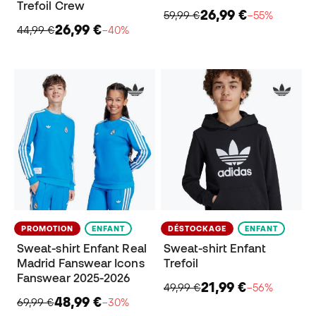
Trefoil Crew
26,99 €
59,99 €
−55%
26,99 €
44,99 €
−40%
PROMOTION
ENFANT
DÉSTOCKAGE
ENFANT
Sweat-shirt Enfant Real
Sweat-shirt Enfant
Madrid Fanswear Icons
Trefoil
Fanswear 2025-2026
21,99 €
49,99 €
−56%
48,99 €
69,99 €
−30%