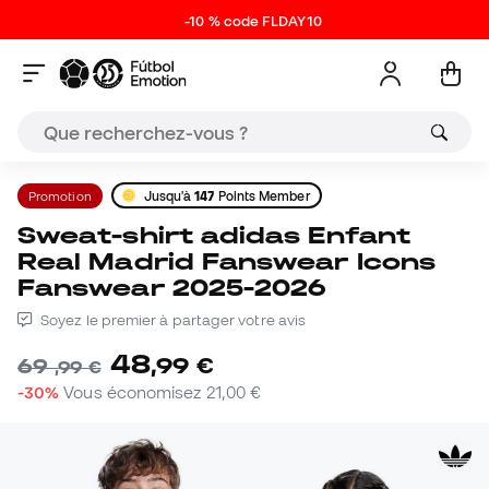
-10 % code FLDAY10
Promotion
Jusqu'à
147
Points Member
Sweat-shirt adidas Enfant
Real Madrid Fanswear Icons
Fanswear 2025-2026
Soyez le premier à partager votre avis
48
,
99
€
69
,
99
€
-30%
Vous économisez
21,00 €