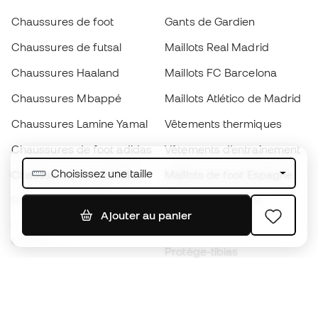
Chaussures de foot
Gants de Gardien
Chaussures de futsal
Maillots Real Madrid
Chaussures Haaland
Maillots FC Barcelona
Chaussures Mbappé
Maillots Atlético de Madrid
Chaussures Lamine Yamal
Vêtements thermiques
Chaussures de foot adidas
Vêtements d’entraînement
Choisissez une taille
Chaussures de foot Nike
Maillots de foot Espagne
Ballons de foot
Maillots de football
Ajouter au panier
Chaussures de foot pour
Imperméables
enfants
Protège-tibias
Gants pour enfant
Vêtements de gardien de
Chaussures pour enfants
but
Vètements pour enfants
Black Friday