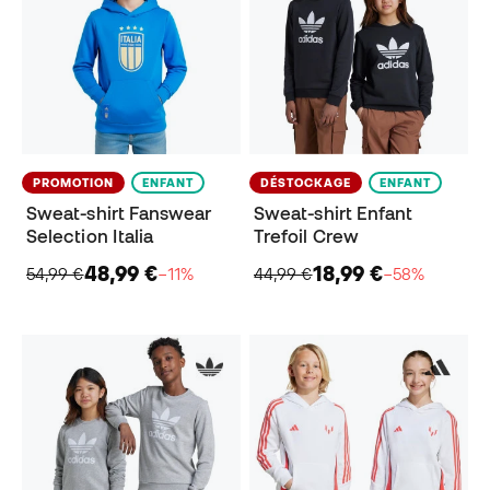
PROMOTION
ENFANT
DÉSTOCKAGE
ENFANT
Sweat-shirt Fanswear
Sweat-shirt Enfant
Selection Italia
Trefoil Crew
48,99 €
18,99 €
54,99 €
−11%
44,99 €
−58%