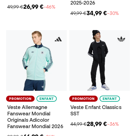
2025-2026
26,99 €
49,99 €
−46%
34,99 €
49,99 €
−30%
PROMOTION
ENFANT
PROMOTION
ENFANT
Veste Allemagne
Veste Enfant Classics
Fanswear Mondial
SST
Originals Adicolor
28,99 €
44,99 €
−36%
Fanswear Mondial 2026