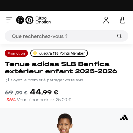
Promotion
Jusqu'à
135
Points Member
Tenue adidas SLB Benfica
extérieur enfant 2025-2026
Soyez le premier à partager votre avis
44
,
99
€
69
,
99
€
-36%
Vous économisez
25,00 €