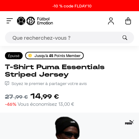
-10 % code FLDAY10
Épuisé
Jusqu'à
45
Points Member
T-Shirt Puma Essentials
Striped Jersey
Soyez le premier à partager votre avis
14
,
99
€
27
,
99
€
-46%
Vous économisez
13,00 €