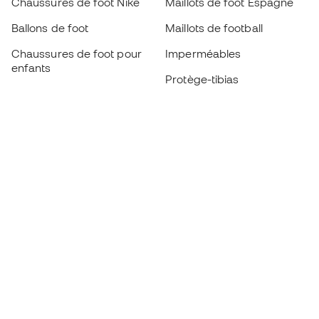
Chaussures de foot Nike
Maillots de foot Espagne
Ballons de foot
Maillots de football
Chaussures de foot pour
Imperméables
enfants
Protège-tibias
Gants pour enfant
Vêtements de gardien de
Chaussures pour enfants
but
Vètements pour enfants
Black Friday
Devenez
Member
dès maintenant
Cumulez des points et économisez sur vos
achats
Accès prioritaire à des produits exclusifs