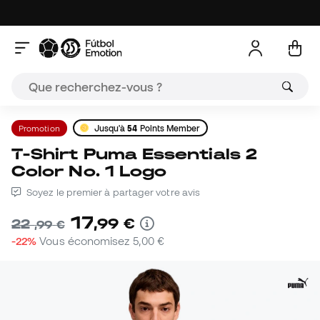
Promotion
Jusqu'à
54
Points Member
T-Shirt Puma Essentials 2
Color No. 1 Logo
Soyez le premier à partager votre avis
17
,
99
€
22
,
99
€
-22%
Vous économisez
5,00 €