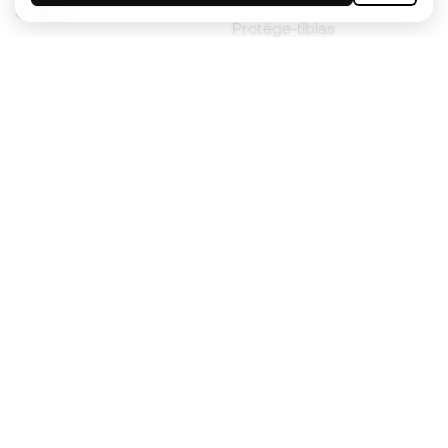
enfants
Protège-tibias
Gants pour enfant
Vêtements de gardien de
Chaussures pour enfants
but
Vètements pour enfants
Black Friday
Devenez
Member
dès maintenant
Cumulez des points et économisez sur vos
achats
Accès prioritaire à des produits exclusifs
Rejoignez plus d’un demi-million de membres.