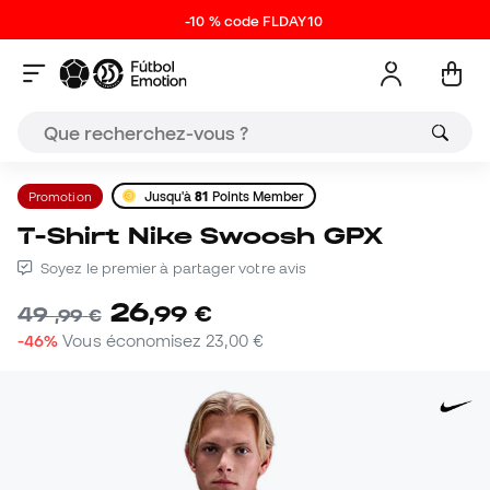
-10 % code FLDAY10
Promotion
Jusqu'à
81
Points Member
T-Shirt Nike Swoosh GPX
Soyez le premier à partager votre avis
26
,
99
€
49
,
99
€
-46%
Vous économisez
23,00 €