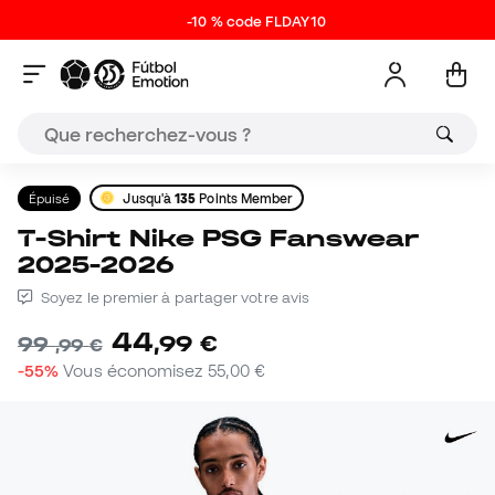
-10 % code FLDAY10
Épuisé
Jusqu'à
135
Points Member
T-Shirt Nike PSG Fanswear
2025-2026
Soyez le premier à partager votre avis
44
,
99
€
99
,
99
€
-55%
Vous économisez
55,00 €