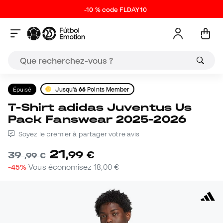
-10 % code FLDAY10
Épuisé
Jusqu'à
66
Points Member
T-Shirt adidas Juventus Us
Pack Fanswear 2025-2026
Soyez le premier à partager votre avis
21
,
99
€
39
,
99
€
-45%
Vous économisez
18,00 €