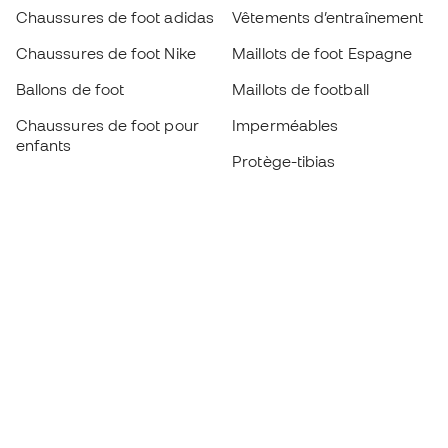
Chaussures de foot adidas
Vêtements d’entraînement
Chaussures de foot Nike
Maillots de foot Espagne
Ballons de foot
Maillots de football
Chaussures de foot pour
Imperméables
enfants
Protège-tibias
Gants pour enfant
Vêtements de gardien de
Chaussures pour enfants
but
Vètements pour enfants
Black Friday
Devenez
Member
dès maintenant
Cumulez des points et économisez sur vos