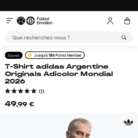
Épuisé
Jusqu'à
150
Points Member
T-Shirt adidas Argentine
Originals Adicolor Mondial
2026
(
1
)
49
,
99
€