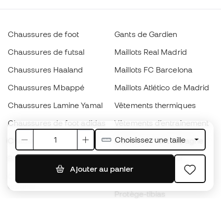
Chaussures de foot
Gants de Gardien
Chaussures de futsal
Maillots Real Madrid
Chaussures Haaland
Maillots FC Barcelona
Chaussures Mbappé
Maillots Atlético de Madrid
Chaussures Lamine Yamal
Vêtements thermiques
Chaussures de foot adidas
Vêtements d’entraînement
Choisissez une taille
Chaussures de foot Nike
Maillots de foot Espagne
Ballons de foot
Maillots de football
Ajouter au panier
Chaussures de foot pour
Imperméables
enfants
Protège-tibias
Gants pour enfant
Vêtements de gardien de