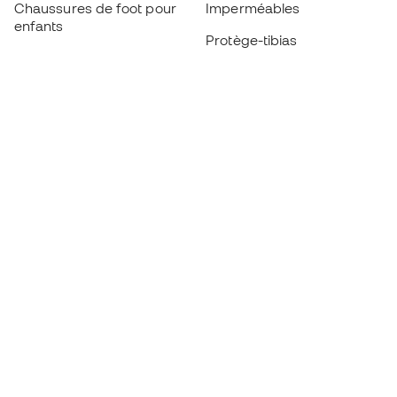
Chaussures de foot pour
Imperméables
enfants
Protège-tibias
Gants pour enfant
Vêtements de gardien de
Chaussures pour enfants
but
Vètements pour enfants
Black Friday
Devenez
Member
dès maintenant
Cumulez des points et économisez sur vos
achats
Accès prioritaire à des produits exclusifs
Rejoignez plus d’un demi-million de membres.