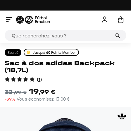
Épuisé
Jusqu'à
60
Points Member
Sac à dos adidas Backpack
(18,7L)
(
1
)
19
,
99
€
32
,
99
€
-39%
Vous économisez
13,00 €