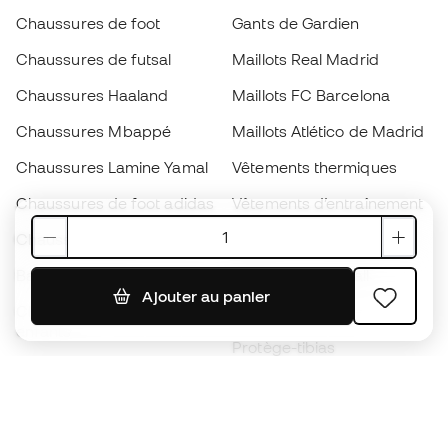
Chaussures de foot
Gants de Gardien
Chaussures de futsal
Maillots Real Madrid
Chaussures Haaland
Maillots FC Barcelona
Chaussures Mbappé
Maillots Atlético de Madrid
Chaussures Lamine Yamal
Vêtements thermiques
Chaussures de foot adidas
Vêtements d’entraînement
Chaussures de foot Nike
Maillots de foot Espagne
Ballons de foot
Maillots de football
Ajouter au panier
Chaussures de foot pour
Imperméables
enfants
Protège-tibias
Gants pour enfant
Vêtements de gardien de
Chaussures pour enfants
but
Vètements pour enfants
Black Friday