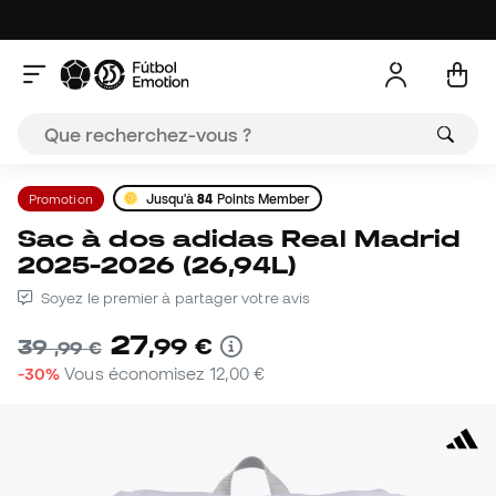
Promotion
Jusqu'à
84
Points Member
Sac à dos adidas Real Madrid
2025-2026 (26,94L)
Soyez le premier à partager votre avis
27
,
99
€
39
,
99
€
-30%
Vous économisez
12,00 €