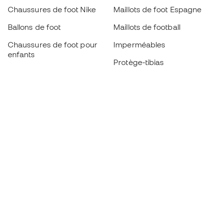
Chaussures de foot Nike
Maillots de foot Espagne
Ballons de foot
Maillots de football
Chaussures de foot pour
Imperméables
enfants
Protège-tibias
Gants pour enfant
Vêtements de gardien de
Chaussures pour enfants
but
Vètements pour enfants
Black Friday
Devenez
Member
dès maintenant
Cumulez des points et économisez sur vos
achats