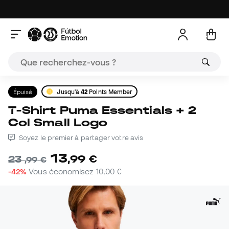
Épuisé
Jusqu'à
42
Points Member
T-Shirt Puma Essentials + 2
Col Small Logo
Soyez le premier à partager votre avis
13
,
99
€
23
,
99
€
-42%
Vous économisez
10,00 €