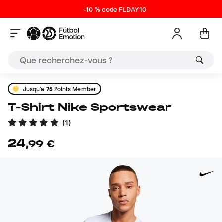
-10 % code FLDAY10
Jusqu'à
75
Points Member
T-Shirt Nike Sportswear
(
1
)
24
,
99
€