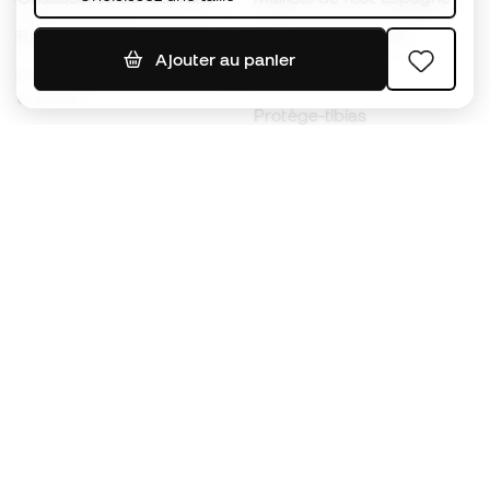
Ballons de foot
Maillots de football
Ajouter au panier
Chaussures de foot pour
Imperméables
enfants
Protège-tibias
Gants pour enfant
Vêtements de gardien de
Chaussures pour enfants
but
Vètements pour enfants
Black Friday
Devenez
Member
dès maintenant
Cumulez des points et économisez sur vos
achats
Accès prioritaire à des produits exclusifs