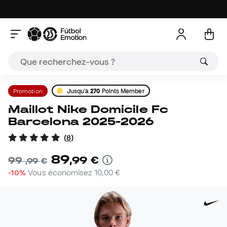
Promotion
Jusqu'à
270
Points Member
Maillot Nike Domicile Fc
Barcelona 2025-2026
(
8
)
89
,
99
€
99
,
99
€
-10%
Vous économisez
10,00 €