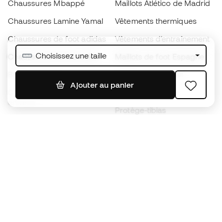
Chaussures Mbappé
Maillots Atlético de Madrid
Chaussures Lamine Yamal
Vêtements thermiques
Chaussures de foot adidas
Vêtements d’entraînement
Choisissez une taille
Chaussures de foot Nike
Maillots de foot Espagne
Ballons de foot
Maillots de football
Ajouter au panier
Chaussures de foot pour
Imperméables
enfants
Protège-tibias
Gants pour enfant
Vêtements de gardien de
Chaussures pour enfants
but
Vètements pour enfants
Black Friday
Devenez
Member
dès maintenant