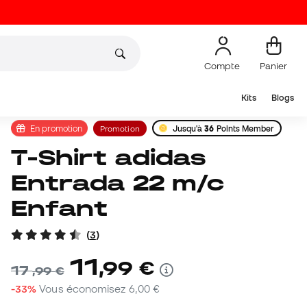
Compte
Panier
Kits
Blogs
En promotion
Promotion
Jusqu'à
36
Points Member
T-Shirt adidas
Entrada 22 m/c
Enfant
(
3
)
11
,
99
€
17
,
99
€
-33%
Vous économisez
6,00 €