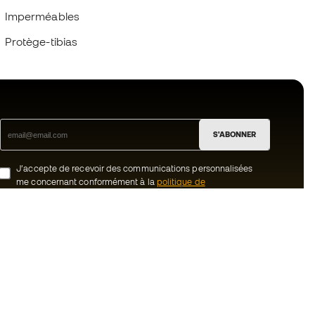
Imperméables
Protège-tibias
S'ABONNER
J’accepte de recevoir des communications personnalisées
me concernant conformément à la
politique de
confidentialité
de Sports Emotion.
ion
#BeTheBest