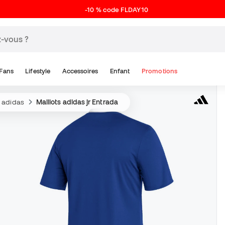
-10 % code FLDAY10
Fans
Lifestyle
Accessoires
Enfant
Promotions
s adidas
Maillots adidas jr Entrada