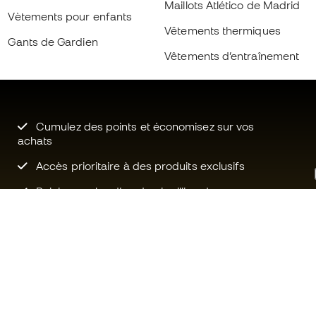
Maillots Atlético de Madrid
Vètements pour enfants
Vêtements thermiques
Gants de Gardien
Vêtements d’entraînement
Cumulez des points et économisez sur vos
achats
Accès prioritaire à des produits exclusifs
Rejoignez plus d’un demi-million de
membres.
Besoin d'aide ?
Fútbol Emot