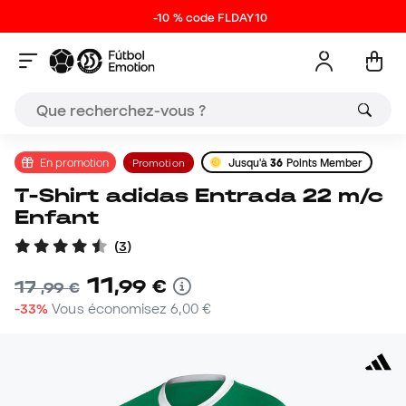
-10 % code FLDAY10
En promotion
Promotion
Jusqu'à
36
Points Member
T-Shirt adidas Entrada 22 m/c
Enfant
(
3
)
11
,
99
€
17
,
99
€
-33%
Vous économisez
6,00 €