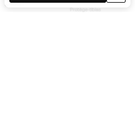
enfants
Protège-tibias
Gants pour enfant
Vêtements de gardien de
Chaussures pour enfants
but
Vètements pour enfants
Black Friday
Devenez
Member
dès maintenant
Cumulez des points et économisez sur vos
achats
Accès prioritaire à des produits exclusifs
Rejoignez plus d’un demi-million de membres.