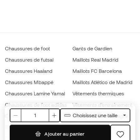
Chaussures de foot
Gants de Gardien
Chaussures de futsal
Maillots Real Madrid
Chaussures Haaland
Maillots FC Barcelona
Chaussures Mbappé
Maillots Atlético de Madrid
Chaussures Lamine Yamal
Vêtements thermiques
Chaussures de foot adidas
Vêtements d’entraînement
Choisissez une taille
Chaussures de foot Nike
Maillots de foot Espagne
Ballons de foot
Maillots de football
Ajouter au panier
Chaussures de foot pour
Imperméables