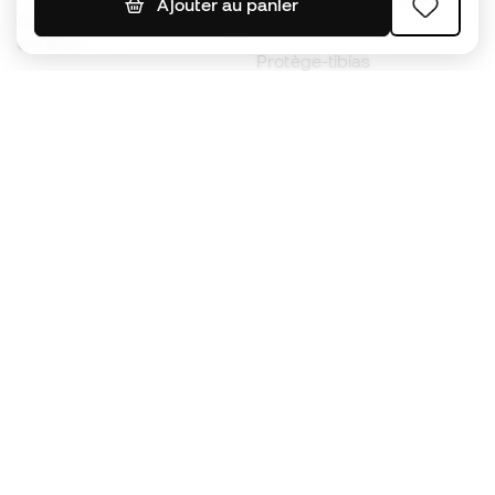
Ajouter au panier
Chaussures de foot pour
Imperméables
enfants
Protège-tibias
Gants pour enfant
Vêtements de gardien de
Chaussures pour enfants
but
Vètements pour enfants
Black Friday
Devenez
Member
dès maintenant
Cumulez des points et économisez sur vos
achats
Accès prioritaire à des produits exclusifs
Rejoignez plus d’un demi-million de membres.