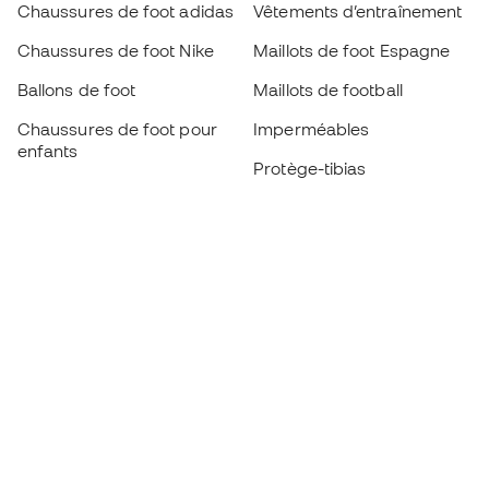
Chaussures de foot adidas
Vêtements d’entraînement
Chaussures de foot Nike
Maillots de foot Espagne
Ballons de foot
Maillots de football
Chaussures de foot pour
Imperméables
enfants
Protège-tibias
Gants pour enfant
Vêtements de gardien de
Chaussures pour enfants
but
Vètements pour enfants
Black Friday
Devenez
Member
dès maintenant
Cumulez des points et économisez sur vos