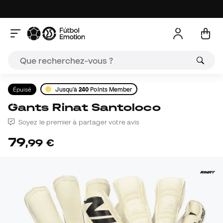
Épuisé
Jusqu'à
240
Points Member
Gants Rinat Santoloco
Soyez le premier à partager votre avis
79
,
99
€