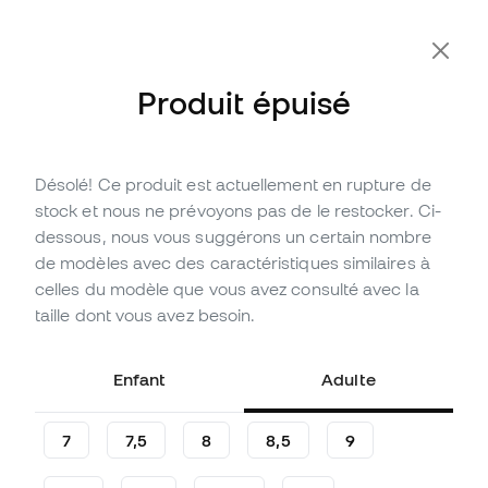
Produit épuisé
Désolé! Ce produit est actuellement en rupture de
Épuisé
Jusqu'à
336
Points Member
stock et nous ne prévoyons pas de le restocker. Ci-
Gants adidas Predator Pro PC
dessous, nous vous suggérons un certain nombre
de modèles avec des caractéristiques similaires à
(
41
)
celles du modèle que vous avez consulté avec la
111
,
99
€
taille dont vous avez besoin.
149
,
99
€
-25%
Vous économisez
38,00 €
Enfant
Adulte
7
7,5
8
8,5
9