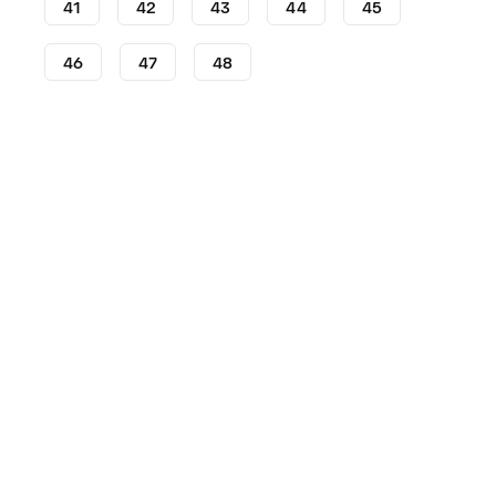
41
42
43
44
45
46
47
48
Chaussures de futsal
Chaussures de futsal adidas
C