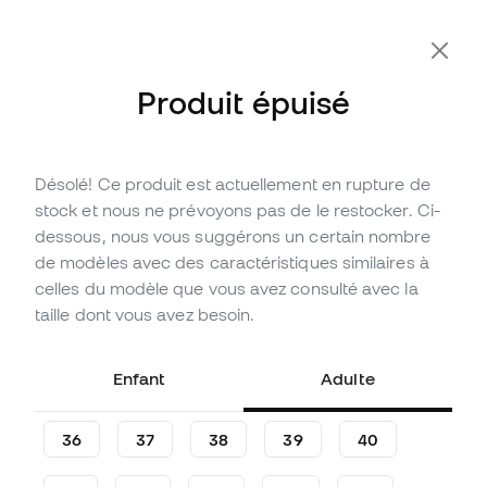
-10 % code FLDAY10
Produit épuisé
Désolé! Ce produit est actuellement en rupture de
Épuisé
Jusqu'à
156
Points Member
stock et nous ne prévoyons pas de le restocker. Ci-
Chaussures de futsal adidas
dessous, nous vous suggérons un certain nombre
Predator League IN
de modèles avec des caractéristiques similaires à
celles du modèle que vous avez consulté avec la
(
1
)
taille dont vous avez besoin.
51
,
99
€
94
,
99
€
-45%
Vous économisez
43,00 €
Enfant
Adulte
36
37
38
39
40