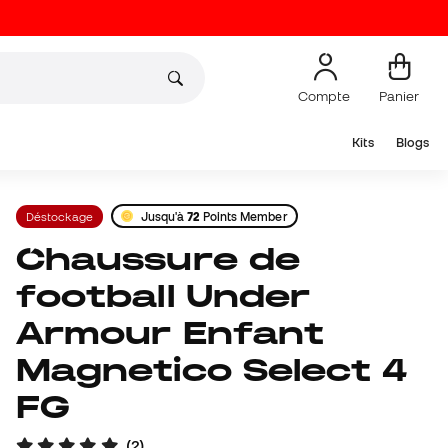
Compte
Panier
Kits
Blogs
Déstockage
Jusqu'à
72
Points Member
Chaussure de
football Under
Armour Enfant
Magnetico Select 4
FG
(
2
)