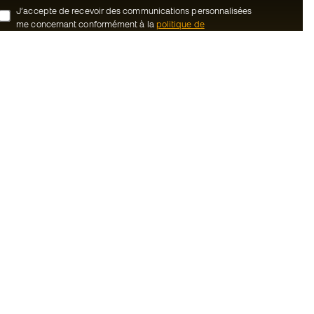
J’accepte de recevoir des communications personnalisées
me concernant conformément à la
politique de
confidentialité
de Sports Emotion.
ion
#BeTheBest
uté Member
Chez Sports Emotion, nous encourageons
une culture de vie sportive axée sur le
tre équipe
bien-être total de l’athlète, grâce à un
écosystème construit autour de la
énérales de vente
spécialisation de chacune des marques
qui composent le groupe.
cookies
Voir tous les magasins
onfidentialité
ales
Basketball Emotion