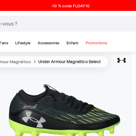
-10 % code FLDAY10
Fans
Lifestyle
Accessoires
Enfant
Promotions
mour Magnético
Under Armour Magnético Select