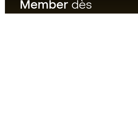
Member
dès
maintenant
Téléchargez maintenant
l'application pour les
passionnés du matériel de foot
et profitez d'un achat plus
rapide et pratique.