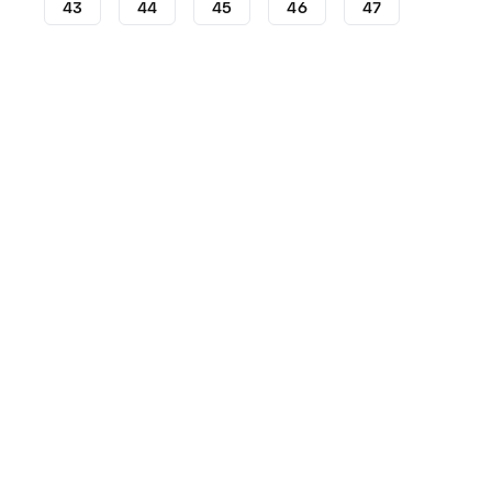
43
44
45
46
47
Crampons
Crampons Nike
Nike Phantom
Crampon