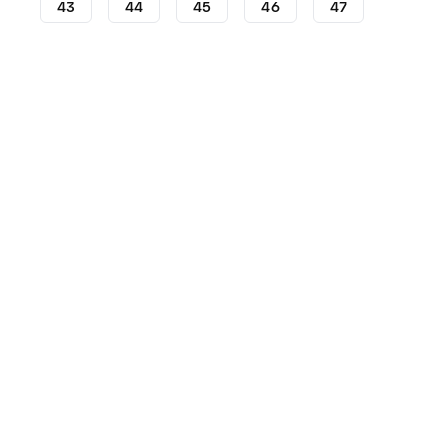
43
44
45
46
47
Crampons
Crampons Nike
Nike Mercurial
Crampon