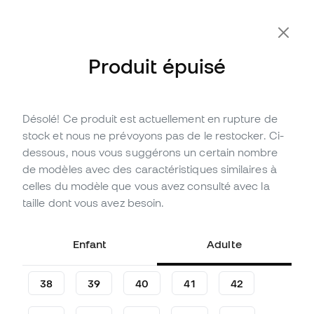
-10 % code FLDAY10
Produit épuisé
Désolé! Ce produit est actuellement en rupture de
Épuisé
Jusqu'à
156
Points Member
stock et nous ne prévoyons pas de le restocker. Ci-
Chaussure de football Nike
dessous, nous vous suggérons un certain nombre
Air Zoom Mercurial Superfly
de modèles avec des caractéristiques similaires à
10 Academy AG
celles du modèle que vous avez consulté avec la
taille dont vous avez besoin.
(
76
)
51
,
99
€
94
,
99
€
Enfant
Adulte
-45%
Vous économisez
43,00 €
38
39
40
41
42