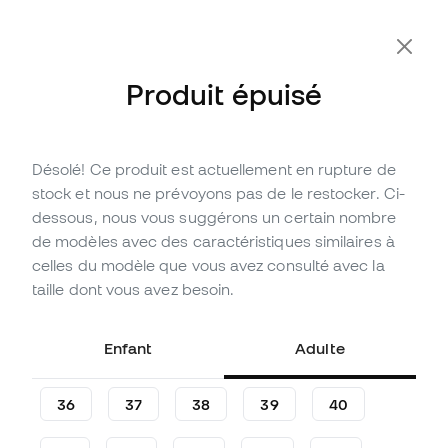
-10 % code FLDAY10
Produit épuisé
Désolé! Ce produit est actuellement en rupture de
Épuisé
Jusqu'à
450
Points Member
stock et nous ne prévoyons pas de le restocker. Ci-
Chaussure de football adidas
dessous, nous vous suggérons un certain nombre
Predator Elite FT FG Leather
de modèles avec des caractéristiques similaires à
celles du modèle que vous avez consulté avec la
(
10
)
taille dont vous avez besoin.
149
,
99
€
299
,
99
€
-50%
Vous économisez
150,00 €
Enfant
Adulte
36
37
38
39
40