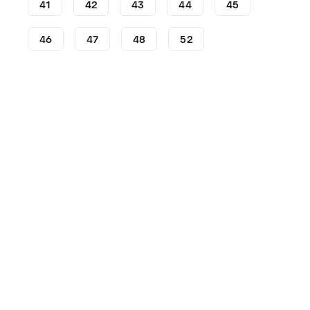
41
42
43
44
45
46
47
48
52
Crampons
Crampons adidas
adidas Predator
Cra