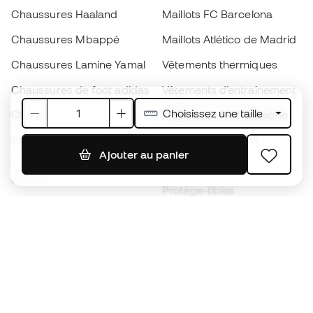
Chaussures Haaland
Maillots FC Barcelona
Chaussures Mbappé
Maillots Atlético de Madrid
Chaussures Lamine Yamal
Vêtements thermiques
Chaussures de foot adidas
Vêtements d’entraînement
Choisissez une taille
Chaussures de foot Nike
Maillots de foot Espagne
Ballons de foot
Maillots de football
Ajouter au panier
Chaussures de foot pour
Imperméables
enfants
Protège-tibias
Gants pour enfant
Vêtements de gardien de
Chaussures pour enfants
but
Vètements pour enfants
Black Friday