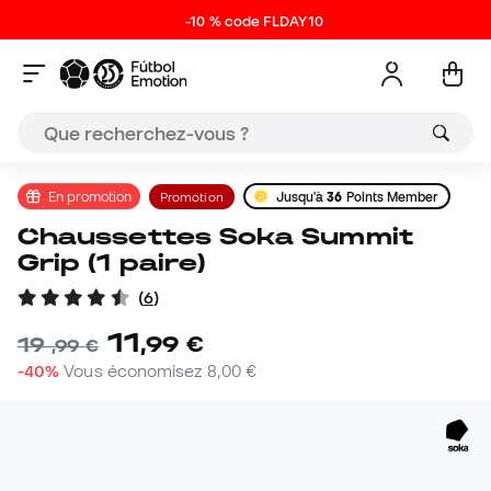
-10 % code FLDAY10
En promotion
Promotion
Jusqu'à
36
Points Member
Chaussettes Soka Summit
Grip (1 paire)
(
6
)
11
,
99
€
19
,
99
€
-40%
Vous économisez
8,00 €