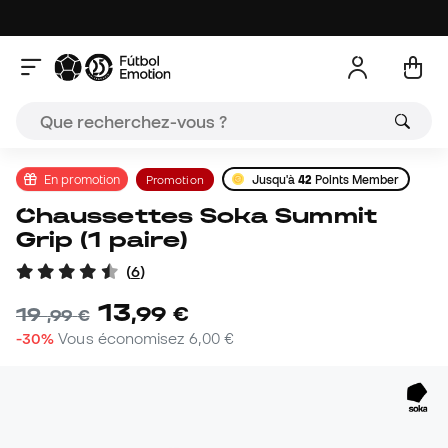
En promotion
Promotion
Jusqu'à
42
Points Member
Chaussettes Soka Summit
Grip (1 paire)
(
6
)
13
,
99
€
19
,
99
€
-30%
Vous économisez
6,00 €