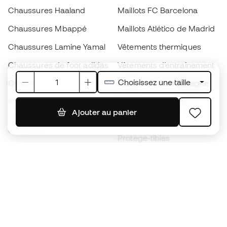
Chaussures Haaland
Maillots FC Barcelona
Chaussures Mbappé
Maillots Atlético de Madrid
Chaussures Lamine Yamal
Vêtements thermiques
Chaussures de foot adidas
Vêtements d’entraînement
Choisissez une taille
Chaussures de foot Nike
Maillots de foot Espagne
Ballons de foot
Maillots de football
Ajouter au panier
Chaussures de foot pour
Imperméables
enfants
Protège-tibias
Gants pour enfant
Vêtements de gardien de
Chaussures pour enfants
but
Vètements pour enfants
Black Friday