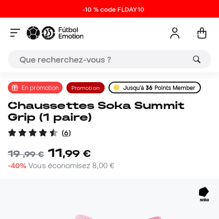
-10 % code FLDAY10
En promotion
Promotion
Jusqu'à
36
Points Member
Chaussettes Soka Summit
Grip (1 paire)
(
6
)
11
,
99
€
19
,
99
€
-40%
Vous économisez
8,00 €