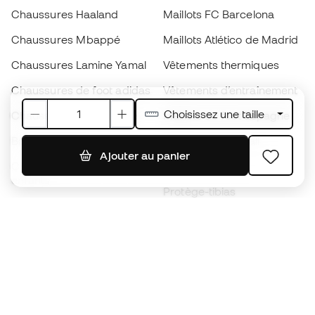
Chaussures Haaland
Maillots FC Barcelona
Chaussures Mbappé
Maillots Atlético de Madrid
Chaussures Lamine Yamal
Vêtements thermiques
Chaussures de foot adidas
Vêtements d’entraînement
Choisissez une taille
Chaussures de foot Nike
Maillots de foot Espagne
Ballons de foot
Maillots de football
Ajouter au panier
Chaussures de foot pour
Imperméables
enfants
Protège-tibias
Gants pour enfant
Vêtements de gardien de
Chaussures pour enfants
but
Vètements pour enfants
Black Friday