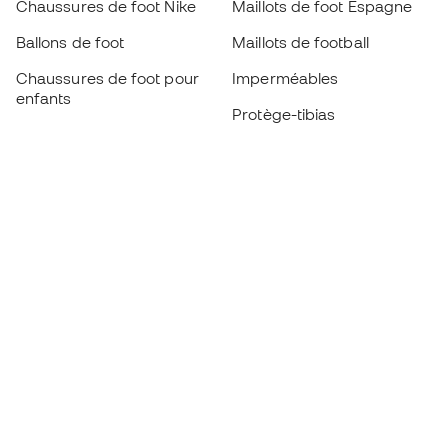
Chaussures de foot Nike
Maillots de foot Espagne
Ballons de foot
Maillots de football
Chaussures de foot pour
Imperméables
enfants
Protège-tibias
Gants pour enfant
Vêtements de gardien de
Chaussures pour enfants
but
Vètements pour enfants
Black Friday
Devenez
Member
dès maintenant
Cumulez des points et économisez sur vos
achats
Accès prioritaire à des produits exclusifs