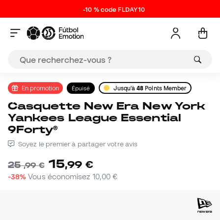
-10 % code FLDAY10
En promotion
Épuisé
Jusqu'à
48
Points Member
Casquette New Era New York
Yankees League Essential
9Forty®
Soyez le premier à partager votre avis
15
,
99
€
25
,
99
€
-38%
Vous économisez
10,00 €