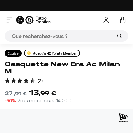
Épuisé
Jusqu'à
42
Points Member
Casquette New Era Ac Milan
M
(
2
)
13
,
99
€
27
,
99
€
-50%
Vous économisez
14,00 €