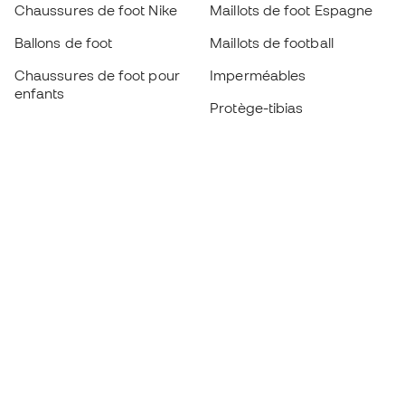
Chaussures de foot Nike
Maillots de foot Espagne
Ballons de foot
Maillots de football
Chaussures de foot pour
Imperméables
enfants
Protège-tibias
Gants pour enfant
Vêtements de gardien de
Chaussures pour enfants
but
Vètements pour enfants
Black Friday
Devenez
Member
dès maintenant
Cumulez des points et économisez sur vos
achats