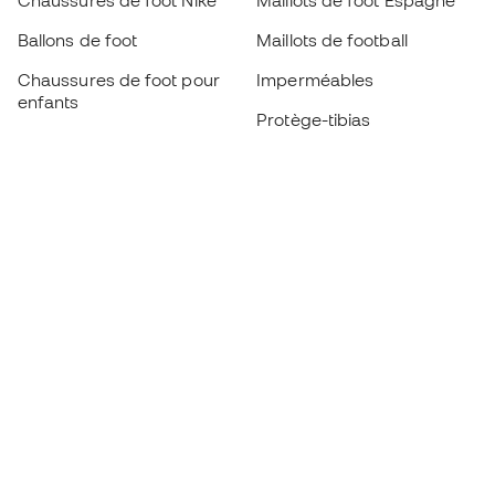
Chaussures de foot Nike
Maillots de foot Espagne
Ballons de foot
Maillots de football
Chaussures de foot pour
Imperméables
enfants
Protège-tibias
Gants pour enfant
Vêtements de gardien de
Chaussures pour enfants
but
Vètements pour enfants
Black Friday
Devenez
Member
dès maintenant
Cumulez des points et économisez sur vos
achats
Accès prioritaire à des produits exclusifs