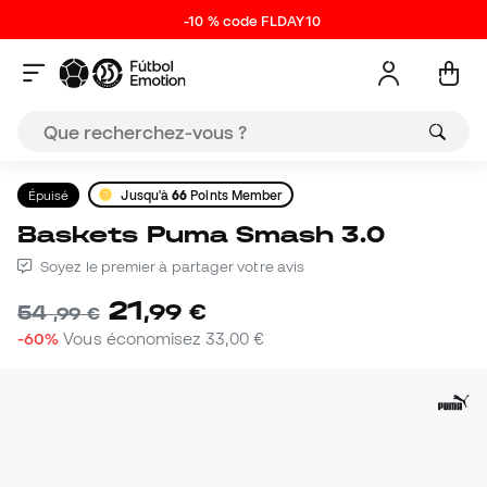
-10 % code FLDAY10
Épuisé
Jusqu'à
66
Points Member
Baskets Puma Smash 3.0
Soyez le premier à partager votre avis
21
,
99
€
54
,
99
€
-60%
Vous économisez
33,00 €