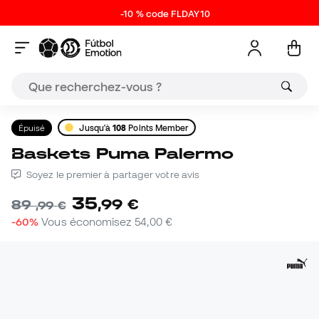
-10 % code FLDAY10
Épuisé
Jusqu'à
108
Points Member
Baskets Puma Palermo
Soyez le premier à partager votre avis
35
,
99
€
89
,
99
€
-60%
Vous économisez
54,00 €