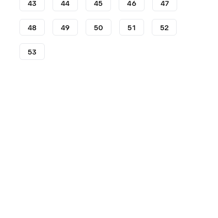
43
44
45
46
47
48
49
50
51
52
53
Lifestyle
Sneakers - Lifestyle
Sneakers Nike
Sneake