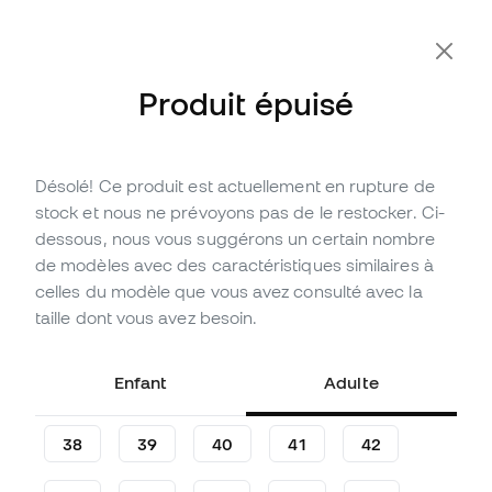
Produit épuisé
Désolé! Ce produit est actuellement en rupture de
Épuisé
Jusqu'à
165
Points Member
stock et nous ne prévoyons pas de le restocker. Ci-
Baskets Nike Total 90
dessous, nous vous suggérons un certain nombre
de modèles avec des caractéristiques similaires à
(
5
)
celles du modèle que vous avez consulté avec la
54
,
99
€
taille dont vous avez besoin.
109
,
99
€
-50%
Vous économisez
55,00 €
Enfant
Adulte
38
39
40
41
42