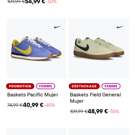
54,99 €
109,99 €
−50%
PROMOTION
FEMME
DÉSTOCKAGE
FEMME
Baskets Pacific Mujer
Baskets Field General
Mujer
40,99 €
74,99 €
−45%
48,99 €
109,99 €
−55%